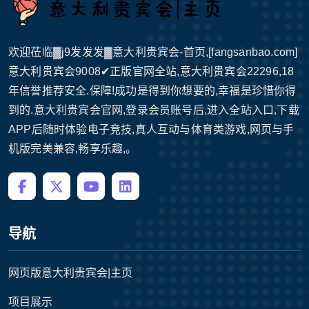
欢迎莅临▓j9发发发▓意大利贵宾会-首页,[fangsanbao.com]
意大利贵宾会9008✔正版官网全站,意大利贵宾会22296,18
年信誉推荐安全.保障!成功是得到你想要的,幸福是珍惜你得
到的.意大利贵宾会官网,登录会员账号后,进入全站入口,下载
APP后随时体验电子竞技,真人互动与体育类游戏,网页与手
机版完美兼容,畅享乐趣,。
导航
网页版意大利贵宾会|主页
项目展示