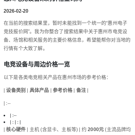
2026-02-20
在当前的搜索结果里，暂时未能找到一个统一的“惠州电子
竞技报价网”。我为你整合了搜索结果中关于惠州市电竞设
备、场馆和相关服务的主要价格信息，希望能帮你对当地的
行情有个大致了解。
电竞设备与周边价格一览
以下是各类电竞相关产品在惠州市场的参考价格：
|
设备类别
|
具体产品
|
参考价格
|
备注
|
| :--
| :--
| : | : |
|
核心硬件
| 主机 (含显卡、主板等) | 约
2000元
(主流品牌均