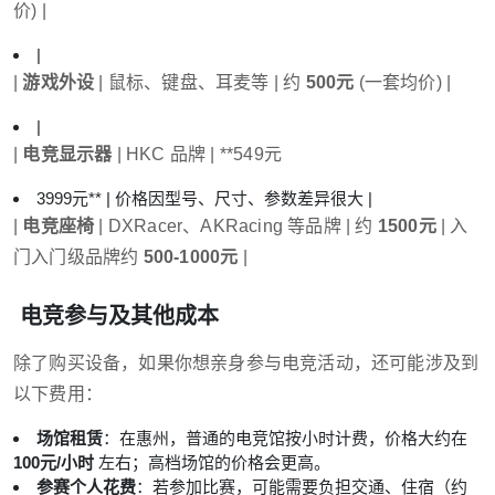
价) |
|
|
游戏外设
| 鼠标、键盘、耳麦等 | 约
500元
(一套均价) |
|
|
电竞显示器
| HKC 品牌 | **549元
3999元** | 价格因型号、尺寸、参数差异很大 |
|
电竞座椅
| DXRacer、AKRacing 等品牌 | 约
1500元
| 入
门入门级品牌约
500-1000元
|
️ 电竞参与及其他成本
除了购买设备，如果你想亲身参与电竞活动，还可能涉及到
以下费用：
场馆租赁
：在惠州，普通的电竞馆按小时计费，价格大约在
100元/小时
左右；高档场馆的价格会更高。
参赛个人花费
：若参加比赛，可能需要负担交通、住宿（约